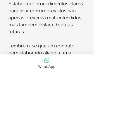
Estabelecer procedimentos claros 
para lidar com imprevistos não 
apenas prevenirá mal-entendidos, 
mas também evitará disputas 
futuras.
Lembrem-se que um contrato 
bem elaborado aliado a uma 
assessoria jurídica competente é a 
âncora que proporciona 
WhatsApp
segurança a ambas as partes. A 
transparência e clareza nas 
expectativas, aliadas a uma 
abordagem jurídica sólida, são a 
chave para uma jornada 
construtiva bem-sucedida. 🚀
Deixem seus comentários, dúvidas 
e compartilhem com colegas que 