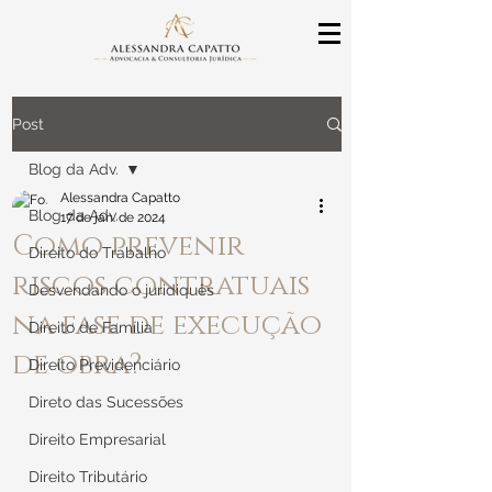
Post
Blog da Adv.
Alessandra Capatto
Blog da Adv.
17 de jan. de 2024
Como prevenir
Direito do Trabalho
riscos contratuais
Desvendando o juridiquês
na fase de execução
Direito de Família
de obra?
Direito Previdenciário
Direto das Sucessões
Direito Empresarial
Direito Tributário