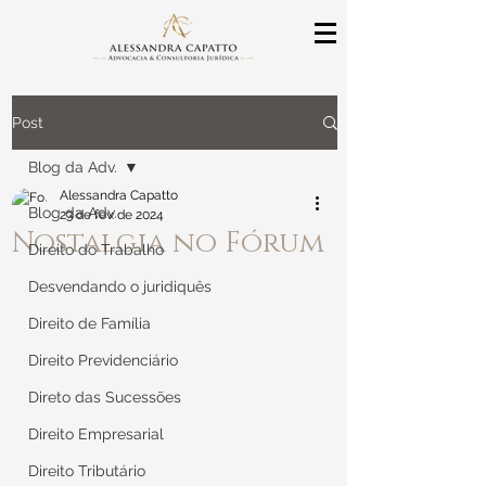
Post
Blog da Adv.
Alessandra Capatto
Blog da Adv.
23 de fev. de 2024
Nostalgia no Fórum
Direito do Trabalho
Desvendando o juridiquês
Direito de Família
Direito Previdenciário
Direto das Sucessões
Direito Empresarial
Direito Tributário